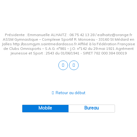
Présidente : Emmanuelle ALHAITZ : 06 75 42 13 28 / ealhaitz@orange.fr
ASSM Gymnastique – Complexe Sportif R. Monseau - 33160 St Médard en
Jalles http://assmgym.saintmedardasso.fr Affilié à la Fédération Française
de Clubs Omnisports – S.A.G. n°981 – J.O. n°142 du 29 mai 1921 Agrément
Jeunesse et Sport : 2543 du 01/06/1941 - SIRET 782 000 384 00019
Retour au début
Mobile
Bureau