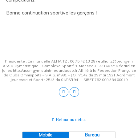
Bonne continuation sportive les garçons !
Présidente : Emmanuelle ALHAITZ : 06 75 42 13 28 / ealhaitz@orange.fr
ASSM Gymnastique – Complexe Sportif R. Monseau - 33160 St Médard en
Jalles http://assmgym.saintmedardasso.fr Affilié à la Fédération Française
de Clubs Omnisports – S.A.G. n°981 – J.O. n°142 du 29 mai 1921 Agrément
Jeunesse et Sport : 2543 du 01/06/1941 - SIRET 782 000 384 00019
Retour au début
Mobile
Bureau