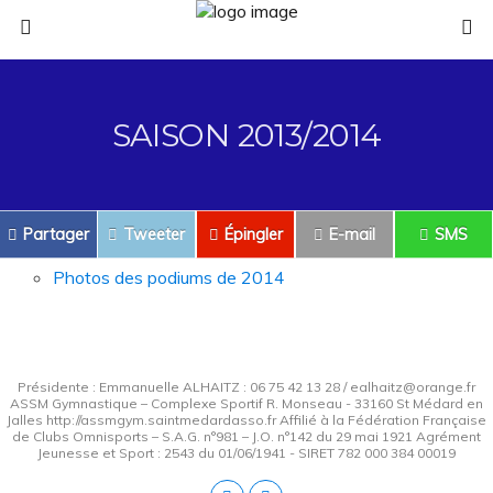
SAISON 2013/2014
Partager
Tweeter
Épingler
E-mail
SMS
Photos des podiums de 2014
Présidente : Emmanuelle ALHAITZ : 06 75 42 13 28 / ealhaitz@orange.fr
ASSM Gymnastique – Complexe Sportif R. Monseau - 33160 St Médard en
Jalles http://assmgym.saintmedardasso.fr Affilié à la Fédération Française
de Clubs Omnisports – S.A.G. n°981 – J.O. n°142 du 29 mai 1921 Agrément
Jeunesse et Sport : 2543 du 01/06/1941 - SIRET 782 000 384 00019