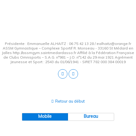
Présidente : Emmanuelle ALHAITZ : 06 75 42 13 28 / ealhaitz@orange.fr
ASSM Gymnastique – Complexe Sportif R. Monseau - 33160 St Médard en
Jalles http://assmgym.saintmedardasso.fr Affilié à la Fédération Française
de Clubs Omnisports – S.A.G. n°981 – J.O. n°142 du 29 mai 1921 Agrément
Jeunesse et Sport : 2543 du 01/06/1941 - SIRET 782 000 384 00019
Retour au début
Mobile
Bureau