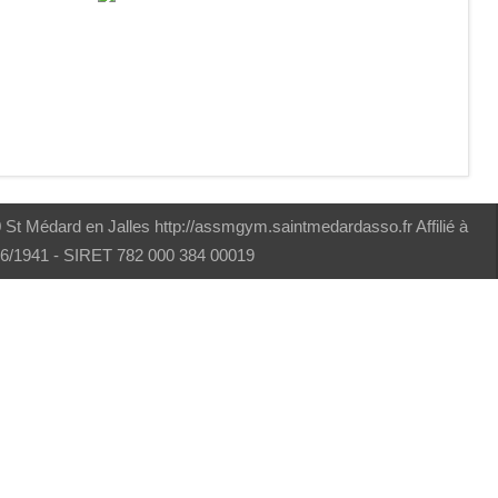
t Médard en Jalles http://assmgym.saintmedardasso.fr Affilié à
/06/1941 - SIRET 782 000 384 00019