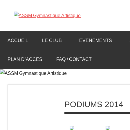
Aller
au
A
contenu
S
ACCUEIL
LE CLUB
ÉVÉNEMENTS
S
PLAN D’ACCES
FAQ / CONTACT
M
G
y
PODIUMS 2014
m