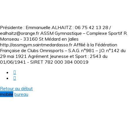
Présidente : Emmanuelle ALHAITZ : 06 75 42 13 28 /
ealhaitz@orange.fr ASSM Gymnastique – Complexe Sportif R.
Monseau - 33160 St Médard en Jalles
http://assmgym.saintmedardasso.fr Affilié à la Fédération
Française de Clubs Omnisports – S.A.G. n°981 – J.O. n°142 du
29 mai 1921 Agrément Jeunesse et Sport : 2543 du
01/06/1941 - SIRET 782 000 384 00019
Retour au début
mobile
bureau