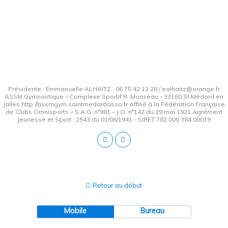
Présidente : Emmanuelle ALHAITZ : 06 75 42 13 28 / ealhaitz@orange.fr
ASSM Gymnastique – Complexe Sportif R. Monseau - 33160 St Médard en
Jalles http://assmgym.saintmedardasso.fr Affilié à la Fédération Française
de Clubs Omnisports – S.A.G. n°981 – J.O. n°142 du 29 mai 1921 Agrément
Jeunesse et Sport : 2543 du 01/06/1941 - SIRET 782 000 384 00019
Retour au début
Mobile
Bureau