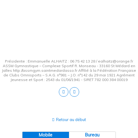
Présidente : Emmanuelle ALHAITZ : 06 75 42 13 28 / ealhaitz@orange.fr
ASSM Gymnastique – Complexe Sportif R. Monseau - 33160 St Médard en
Jalles http://assmgym.saintmedardasso.fr Affilié à la Fédération Française
de Clubs Omnisports – S.A.G. n°981 – J.O. n°142 du 29 mai 1921 Agrément
Jeunesse et Sport : 2543 du 01/06/1941 - SIRET 782 000 384 00019
Retour au début
Mobile
Bureau