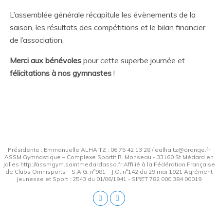
L’assemblée générale récapitule les évènements de la
saison, les résultats des compétitions et le bilan financier
de l’association.
Merci aux bénévoles
pour cette superbe journée et
félicitations à nos gymnastes
!
Présidente : Emmanuelle ALHAITZ : 06 75 42 13 28 / ealhaitz@orange.fr
ASSM Gymnastique – Complexe Sportif R. Monseau - 33160 St Médard en
Jalles http://assmgym.saintmedardasso.fr Affilié à la Fédération Française
de Clubs Omnisports – S.A.G. n°981 – J.O. n°142 du 29 mai 1921 Agrément
Jeunesse et Sport : 2543 du 01/06/1941 - SIRET 782 000 384 00019