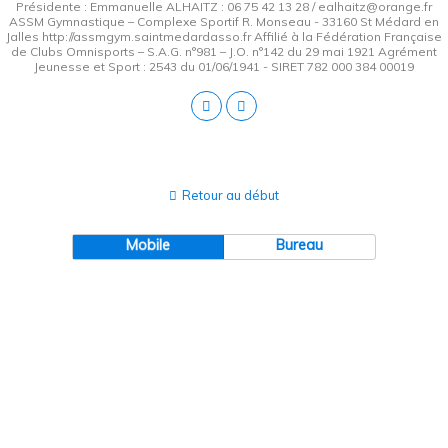
Présidente : Emmanuelle ALHAITZ : 06 75 42 13 28 / ealhaitz@orange.fr
ASSM Gymnastique – Complexe Sportif R. Monseau - 33160 St Médard en
Jalles http://assmgym.saintmedardasso.fr Affilié à la Fédération Française
de Clubs Omnisports – S.A.G. n°981 – J.O. n°142 du 29 mai 1921 Agrément
Jeunesse et Sport : 2543 du 01/06/1941 - SIRET 782 000 384 00019
Retour au début
Mobile
Bureau