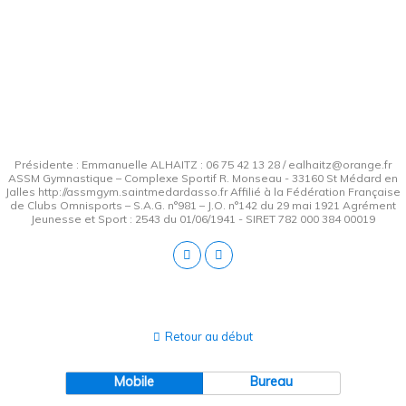
Présidente : Emmanuelle ALHAITZ : 06 75 42 13 28 / ealhaitz@orange.fr
ASSM Gymnastique – Complexe Sportif R. Monseau - 33160 St Médard en
Jalles http://assmgym.saintmedardasso.fr Affilié à la Fédération Française
de Clubs Omnisports – S.A.G. n°981 – J.O. n°142 du 29 mai 1921 Agrément
Jeunesse et Sport : 2543 du 01/06/1941 - SIRET 782 000 384 00019
Retour au début
Mobile
Bureau