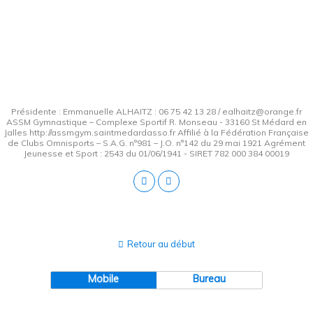
Présidente : Emmanuelle ALHAITZ : 06 75 42 13 28 / ealhaitz@orange.fr
ASSM Gymnastique – Complexe Sportif R. Monseau - 33160 St Médard en
Jalles http://assmgym.saintmedardasso.fr Affilié à la Fédération Française
de Clubs Omnisports – S.A.G. n°981 – J.O. n°142 du 29 mai 1921 Agrément
Jeunesse et Sport : 2543 du 01/06/1941 - SIRET 782 000 384 00019
Retour au début
Mobile
Bureau