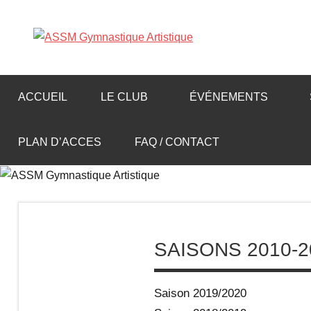
Aller
au
A
contenu
S
ACCUEIL
LE CLUB
ÉVÉNEMENTS
S
PLAN D’ACCES
FAQ / CONTACT
M
G
y
SAISONS 2010-2
m
Saison 2019/2020