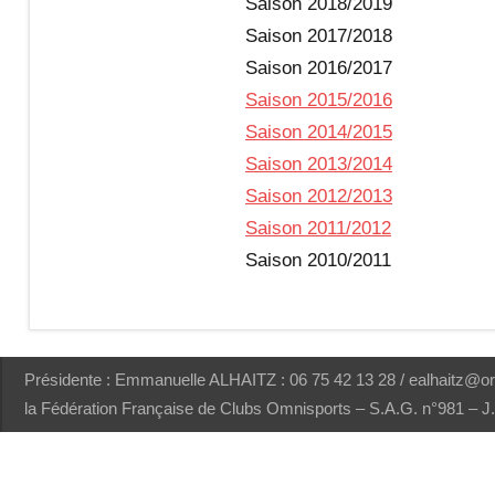
Saison 2018/2019
n
Saison 2017/2018
Saison 2016/2017
a
Saison 2015/2016
Saison 2014/2015
s
Saison 2013/2014
Saison 2012/2013
t
Saison 2011/2012
Saison 2010/2011
i
q
Présidente : Emmanuelle ALHAITZ : 06 75 42 13 28 / ealhaitz@o
u
la Fédération Française de Clubs Omnisports – S.A.G. n°981 – 
e