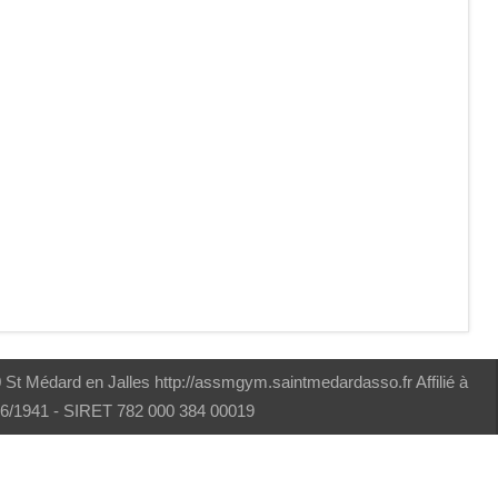
t Médard en Jalles http://assmgym.saintmedardasso.fr Affilié à
/06/1941 - SIRET 782 000 384 00019