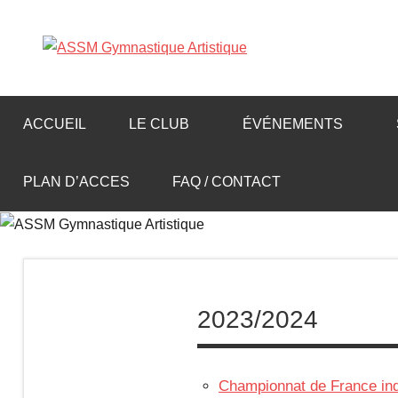
Aller
au
A
contenu
S
ACCUEIL
LE CLUB
ÉVÉNEMENTS
S
PLAN D’ACCES
FAQ / CONTACT
M
G
y
2023/2024
m
Championnat de France i