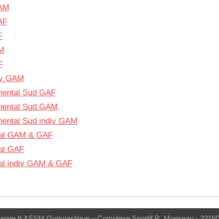
GAM
AF
F
AM
F
iv GAM
mental Sud GAF
emental Sud GAM
mental Sud indiv GAM
tal GAM & GAF
al GAF
al indiv GAM & GAF
range.fr ASSM Gymnastique – Complexe Sportif R. Monseau - 33160 S