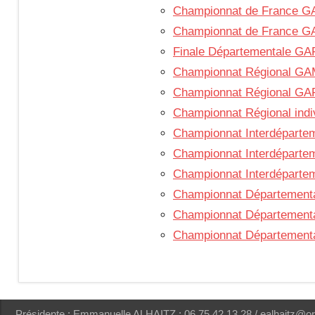
n
Championnat de France 
Championnat de France G
a
Finale Départementale GA
Championnat Régional G
s
Championnat Régional GA
Championnat Régional ind
t
Championnat Interdéparte
Championnat Interdépart
i
Championnat Interdéparte
Championnat Départemen
q
Championnat Département
Championnat Département
u
e
Présidente : Emmanuelle ALHAITZ : 06 75 42 13 28 / ealhaitz@o