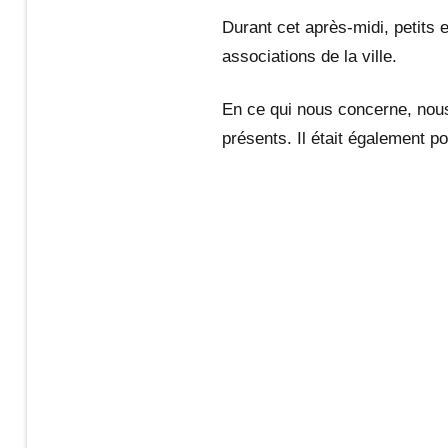
n
Durant cet après-midi, petits 
associations de la ville.
a
En ce qui nous concerne, no
s
présents. Il était également p
t
i
q
u
e