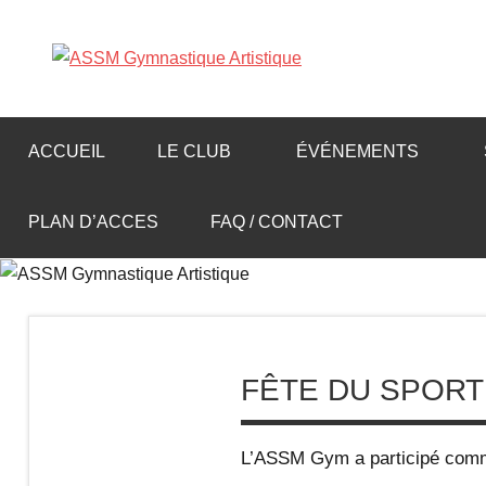
Aller
au
A
contenu
S
ACCUEIL
LE CLUB
ÉVÉNEMENTS
S
PLAN D’ACCES
FAQ / CONTACT
M
G
y
FÊTE DU SPORT
m
L’ASSM Gym a participé com