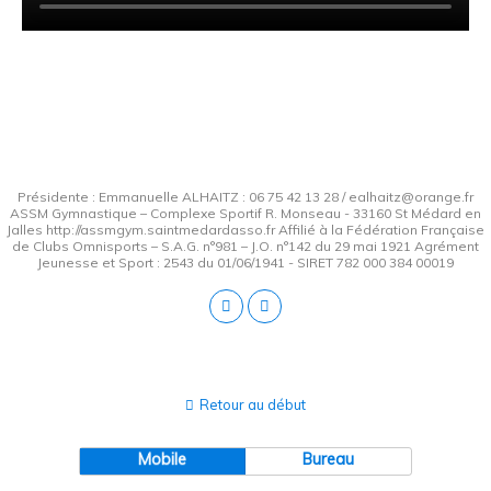
Présidente : Emmanuelle ALHAITZ : 06 75 42 13 28 / ealhaitz@orange.fr
ASSM Gymnastique – Complexe Sportif R. Monseau - 33160 St Médard en
Jalles http://assmgym.saintmedardasso.fr Affilié à la Fédération Française
de Clubs Omnisports – S.A.G. n°981 – J.O. n°142 du 29 mai 1921 Agrément
Jeunesse et Sport : 2543 du 01/06/1941 - SIRET 782 000 384 00019
Retour au début
Mobile
Bureau