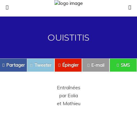
OUISTITIS
Partager
Tweeter
Épingler
E-mail
SMS
Entraînées
par Eolia
et Mathieu