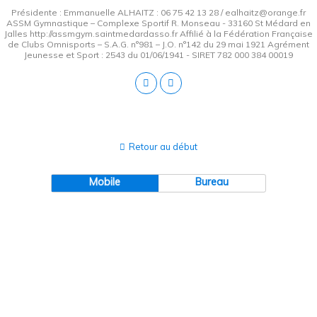
Présidente : Emmanuelle ALHAITZ : 06 75 42 13 28 / ealhaitz@orange.fr
ASSM Gymnastique – Complexe Sportif R. Monseau - 33160 St Médard en
Jalles http://assmgym.saintmedardasso.fr Affilié à la Fédération Française
de Clubs Omnisports – S.A.G. n°981 – J.O. n°142 du 29 mai 1921 Agrément
Jeunesse et Sport : 2543 du 01/06/1941 - SIRET 782 000 384 00019
Retour au début
Mobile
Bureau