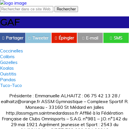
GAF
Partager
Tweeter
Épingler
E-mail
SMS
Coccinelles
Colibris
Gazelles
Koalas
Ouistitis
Pandas
Tuco-Tuco
Présidente : Emmanuelle ALHAITZ : 06 75 42 13 28 /
ealhaitz@orange.fr ASSM Gymnastique – Complexe Sportif R.
Monseau - 33160 St Médard en Jalles
http://assmgym.saintmedardasso.fr Affilié à la Fédération
Française de Clubs Omnisports – S.A.G. n°981 – J.O. n°142 du
29 mai 1921 Agrément Jeunesse et Sport : 2543 du