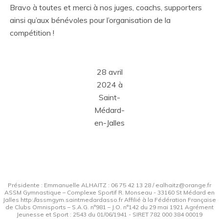
Bravo à toutes et merci à nos juges, coachs, supporters
ainsi qu’aux bénévoles pour l’organisation de la
compétition !
28 avril
2024 à
Saint-
Médard-
en-Jalles
Présidente : Emmanuelle ALHAITZ : 06 75 42 13 28 / ealhaitz@orange.fr
ASSM Gymnastique – Complexe Sportif R. Monseau - 33160 St Médard en
Jalles http://assmgym.saintmedardasso.fr Affilié à la Fédération Française
de Clubs Omnisports – S.A.G. n°981 – J.O. n°142 du 29 mai 1921 Agrément
Jeunesse et Sport : 2543 du 01/06/1941 - SIRET 782 000 384 00019