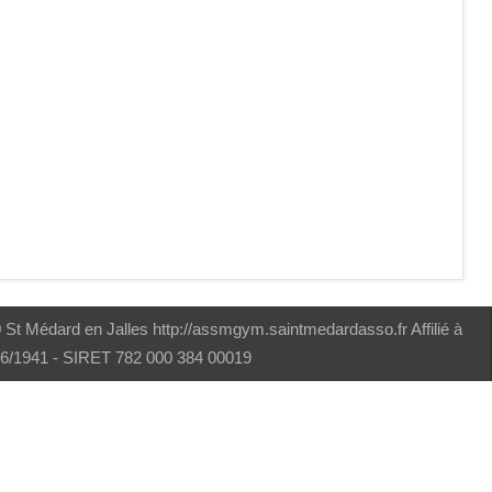
t Médard en Jalles http://assmgym.saintmedardasso.fr Affilié à
/06/1941 - SIRET 782 000 384 00019