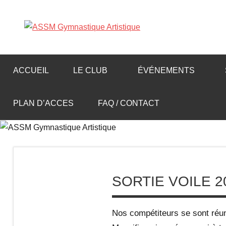
Aller
au
A
contenu
S
ACCUEIL
LE CLUB
ÉVÉNEMENTS
S
PLAN D’ACCES
FAQ / CONTACT
M
G
y
SORTIE VOILE 2
m
Nos compétiteurs se sont réuni