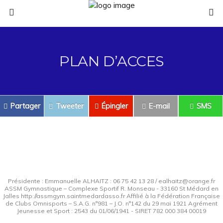
PLAN D’ACCES
Partager
Tweeter
Épingler
E-mail
SMS
Présidente : Emmanuelle ALHAITZ : 06 75 42 13 28 / ealhaitz@orange.fr
ASSM Gymnastique – Complexe Sportif R. Monseau - 33160 St Médard en
Jalles http://assmgym.saintmedardasso.fr Affilié à la Fédération Française
de Clubs Omnisports – S.A.G. n°981 – J.O. n°142 du 29 mai 1921 Agrément
Jeunesse et Sport : 2543 du 01/06/1941 - SIRET 782 000 384 00019