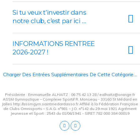
Si tu veux t’investir dans
notre club, c’est par ici …
INFORMATIONS RENTREE
2026-2027 !
Charger Des Entrées Supplémentaires De Cette Catégorie…
Présidente : Emmanuelle ALHAITZ : 06 75 42 13 28 / ealhaitz@orange.fr
ASSM Gymnastique – Complexe Sportif R. Monseau - 33160 St Médard en
Jalles http://assmgym.saintmedardasso.fr Affilié à la Fédération Française
de Clubs Omnisports – S.A.G. n°981 – J.O. n°142 du 29 mai 1921 Agrément
Jeunesse et Sport : 2543 du 01/06/1941 - SIRET 782 000 384 00019