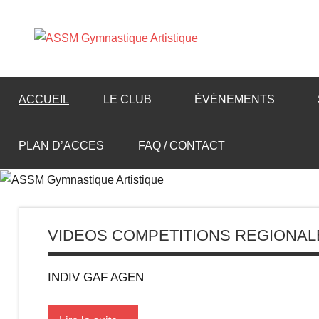
Aller
au
A
contenu
S
ACCUEIL
LE CLUB
ÉVÉNEMENTS
S
PLAN D’ACCES
FAQ / CONTACT
M
G
VIDEOS COMPETITIONS REGIONAL
y
INDIV GAF AGEN
m