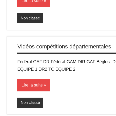
Lire la suite
n
a
Non classé
s
Vidéos compétitions départementales
t
i
Fédéral GAF DR Fédéral GAM DIR GAF Bègles 
EQUIPE 1 DR2 TC EQUIPE 2
q
Lire la suite
u
Non classé
e